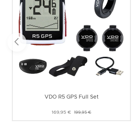
VDO R5 GPS Full Set
169,95
€
199,95
€