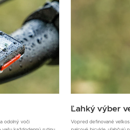
Ľahký výber v
 a odolný voči
Vopred definované veľkost
vašu každodennú rutinu.
palcové bicykle, uľahčujú