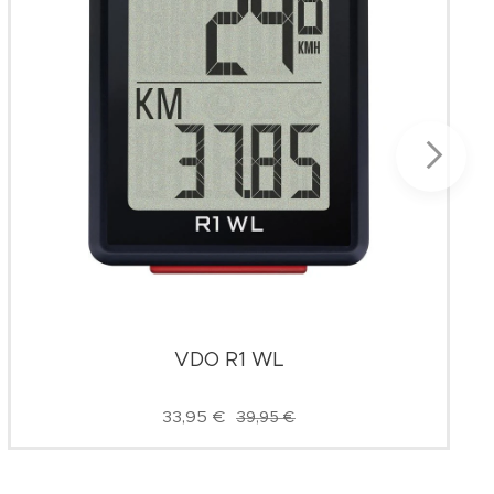
VDO R1 WL
33,95
€
39,95
€