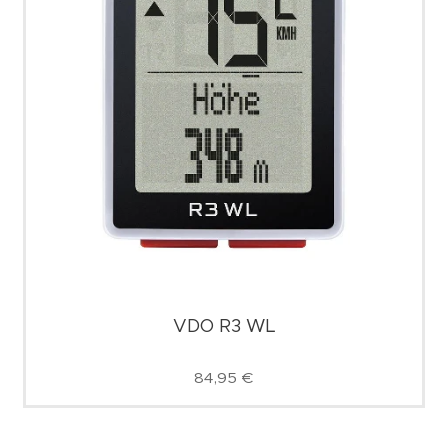
VDO R3 WL
84,95
€