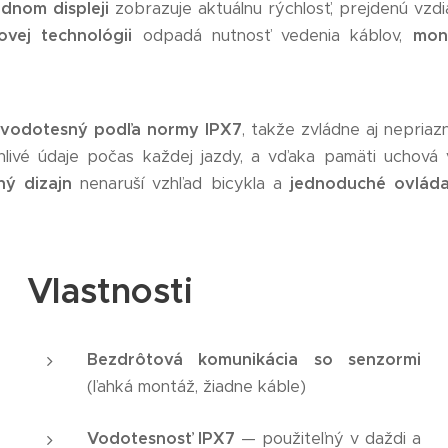
dnom displeji
zobrazuje aktuálnu rýchlosť, prejdenú vzdia
ovej technológii
odpadá nutnosť vedenia káblov,
mon
a vodotesný podľa normy IPX7
, takže zvládne aj nepriaz
livé údaje počas každej jazdy, a vďaka pamäti uchová
ný dizajn
nenaruší vzhľad bicykla a
jednoduché ovláda
Vlastnosti
Bezdrôtová komunikácia so senzormi
(ľahká montáž, žiadne káble)
Vodotesnosť IPX7
— použiteľný v daždi a