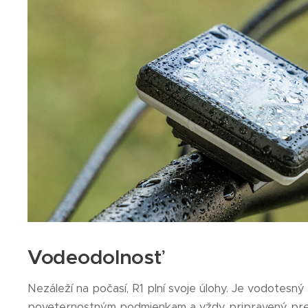
Vodeodolnosť
Nezáleží na počasí, R1 plní svoje úlohy. Je vodotesný
poveternostným podmienkam a vždy pripravený pre 