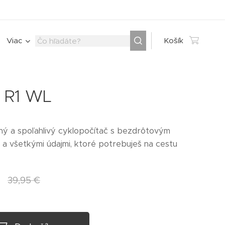
Viac
Košík
 R1 WL
ý a spoľahlivý cyklopočítač s bezdrôtovým
a všetkými údajmi, ktoré potrebuješ na cestu
€
39,95
€