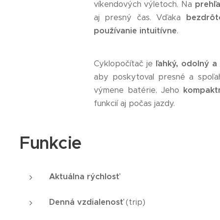
víkendových výletoch. Na
prehľa
aj presný čas. Vďaka
bezdrôt
používanie intuitívne
.
Cyklopočítač je
ľahký, odolný 
aby poskytoval presné a spoľah
výmene batérie. Jeho
kompakt
funkcií aj počas jazdy.
Funkcie
Aktuálna rýchlosť
Denná vzdialenosť
(trip)