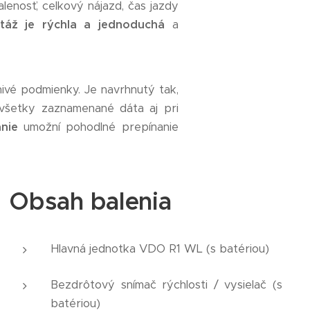
lenosť, celkový nájazd, čas jazdy
táž je rýchla a jednoduchá
a
nivé podmienky. Je navrhnutý tak,
 všetky zaznamenané dáta aj pri
nie
umožní pohodlné prepínanie
Obsah balenia
Hlavná jednotka VDO R1 WL (s batériou)
Bezdrôtový snímač
rýchlosti / vysielač (s
batériou)