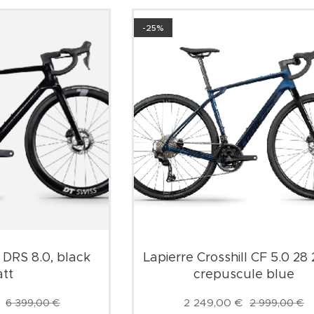
-25%
 DRS 8.0, black
Lapierre Crosshill CF 5.0 28
tt
crepuscule blue
2 249,00
€
6 399,00
€
2 999,00
€