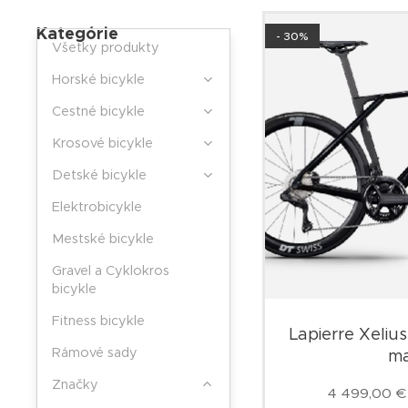
Kategórie
- 30%
Všetky produkty
Horské bicykle
Cestné bicykle
Krosové bicykle
Detské bicykle
Elektrobicykle
Mestské bicykle
Gravel a Cyklokros
bicykle
Fitness bicykle
Lapierre Xelius
Rámové sady
ma
Značky
4 499,00
€