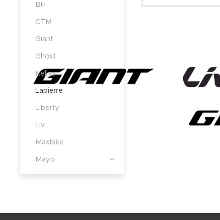
BH
CTM
Giant
Ghost
Kellys
Lapierre
Liberty
Liv
Maxbike
Mayo