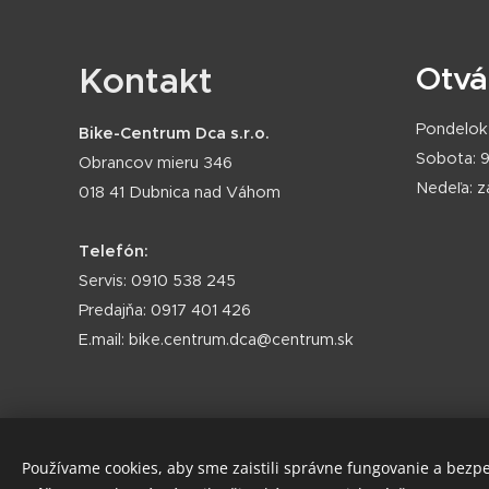
Kontakt
Otvá
Pondelok 
Bike-Centrum Dca s.r.o.
Sobota: 9
Obrancov mieru 346
Nedeľa: 
018 41 Dubnica nad Váhom
Telefón:
Servis: 0910 538 245
Predajňa: 0917 401 426
E.mail: bike.centrum.dca@centrum.sk
Používame cookies, aby sme zaistili správne fungovanie a bezp