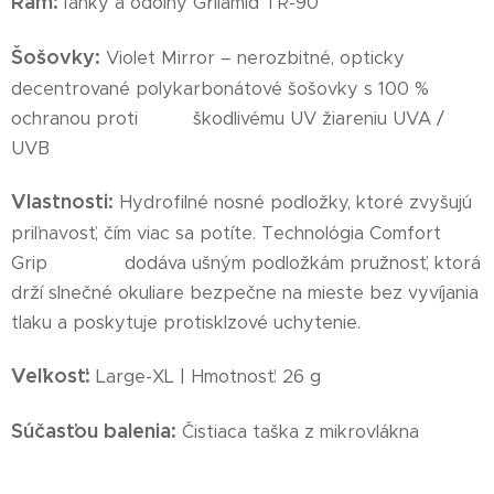
Rám:
ľahký a odolný Grilamid TR-90
Šošovky:
Violet Mirror – nerozbitné, opticky
decentrované polykarbonátové šošovky s 100 %
ochranou proti škodlivému UV žiareniu UVA /
UVB
Vlastnosti:
Hydrofilné nosné podložky, ktoré zvyšujú
priľnavosť, čím viac sa potíte. Technológia Comfort
Grip dodáva ušným podložkám pružnosť, ktorá
drží slnečné okuliare bezpečne na mieste bez vyvíjania
tlaku a poskytuje protisklzové uchytenie.
Veľkosť:
Large-XL | Hmotnosť: 26 g
Súčasťou balenia:
Čistiaca taška z mikrovlákna