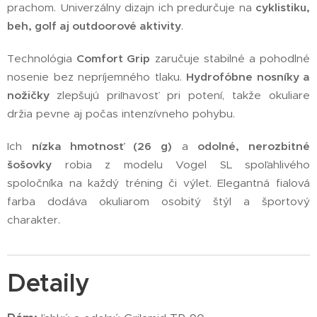
prachom. Univerzálny dizajn ich predurčuje na
cyklistiku,
beh, golf aj outdoorové aktivity
.
Technológia
Comfort Grip
zaručuje stabilné a pohodlné
nosenie bez nepríjemného tlaku.
Hydrofóbne nosníky a
nožičky
zlepšujú priľnavosť pri potení, takže okuliare
držia pevne aj počas intenzívneho pohybu.
Ich
nízka hmotnosť (26 g)
a
odolné, nerozbitné
šošovky
robia z modelu Vogel SL spoľahlivého
spoločníka na každý tréning či výlet. Elegantná fialová
farba dodáva okuliarom osobitý štýl a športový
charakter.
Detaily