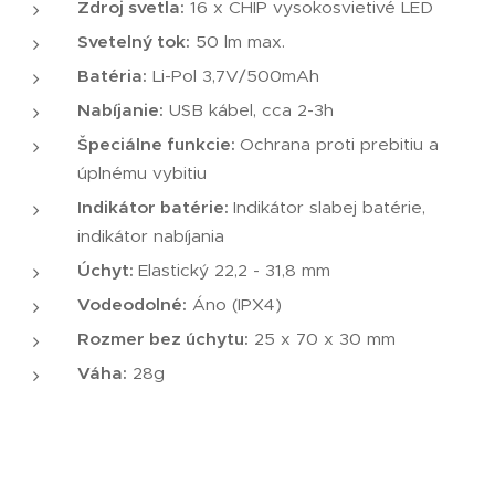
Zdroj svetla:
16 x CHIP vysokosvietivé LED
Svetelný tok:
50 lm max.
Batéria:
Li-Pol 3,7V/500mAh
Nabíjanie:
USB kábel, cca 2-3h
Špeciálne funkcie:
Ochrana proti prebitiu a
úplnému vybitiu
Indikátor batérie:
Indikátor slabej batérie,
indikátor nabíjania
Úchyt:
Elastický 22,2 - 31,8 mm
Vodeodolné:
Áno (IPX4)
Rozmer bez úchytu:
25 x 70 x 30 mm
Váha:
28g