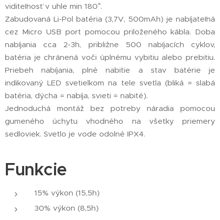
viditeľnosť v uhle min 180°.
Zabudovaná Li-Pol batéria (3,7V, 500mAh) je nabíjateľná
cez Micro USB port pomocou priloženého kábla. Doba
nabíjania cca 2-3h, približne 500 nabíjacích cyklov,
batéria je chránená voči úplnému vybitiu alebo prebitiu.
Priebeh nabíjania, plné nabitie a stav batérie je
indikovaný LED svetielkom na tele svetla (bliká = slabá
batéria, dýcha = nabíja, svieti = nabité).
Jednoduchá montáž bez potreby náradia pomocou
gumeného úchytu vhodného na všetky priemery
sedloviek. Svetlo je vode odolné IPX4.
Funkcie
15% výkon (15,5h)
30% výkon (8,5h)