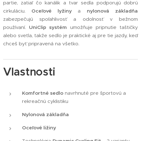
partie, zatiaľ čo kanálik a tvar sedla podporujú dobrú
cirkuláciu.
Oceľové lyžiny
a
nylonová základňa
zabezpečujú spoľahlivosť a odolnosť v bežnom
používaní.
UniClip systém
umožňuje pripnutie taštičky
alebo svetla, takže sedlo je praktické aj pre tie jazdy, keď
chceš byť pripravená na všetko.
Vlastnosti
Komfortné sedlo
navrhnuté pre športovú a
rekreačnú cyklistiku
Nylonová základňa
Oceľové ližiny
Technológia
Dynamic Cycling Fit
– 2 varianty