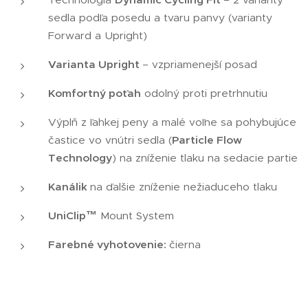
sedla podľa posedu a tvaru panvy (varianty
Forward a Upright)
Varianta Upright
– vzpriamenejší posad
Komfortný poťah
odolný proti pretrhnutiu
Výplň z ľahkej peny a malé voľne sa pohybujúce
častice vo vnútri sedla (
Particle Flow
Technology
) na zníženie tlaku na sedacie partie
Kanálik
na ďalšie zníženie nežiaduceho tlaku
UniClip™
Mount System
Farebné vyhotovenie:
čierna