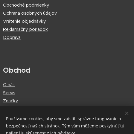
Obchodné podmienky
Ochrana osobných údajov
Vrátenie objednávky
Reklamačný poriadok
Doprava
Obchod
O nás
Servis
Značky
Používame cookies, aby sme zaistili správne fungovanie a
bezpečnosť našich stránok. Tým vám môžeme poskytnúť tú
Cookies
najlepšiu skúsenosť z ich návštevy.