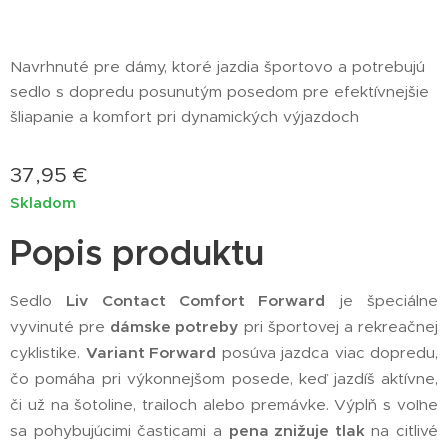
Navrhnuté pre dámy, ktoré jazdia športovo a potrebujú
sedlo s dopredu posunutým posedom pre efektívnejšie
šliapanie a komfort pri dynamických výjazdoch
37,95
€
Skladom
Popis produktu
Sedlo
Liv Contact Comfort Forward
je špeciálne
vyvinuté pre
dámske potreby
pri športovej a rekreačnej
cyklistike.
Variant Forward
posúva jazdca viac dopredu,
čo pomáha pri výkonnejšom posede, keď jazdíš aktívne,
či už na šotoline, trailoch alebo premávke. Výplň s voľne
sa pohybujúcimi časticami a
pena znižuje tlak
na citlivé