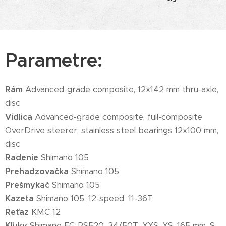
Parametre:
Rám
Advanced-grade composite, 12x142 mm thru-axle,
disc
Vidlica
Advanced-grade composite, full-composite
OverDrive steerer, stainless steel bearings 12x100 mm,
disc
Radenie
Shimano 105
Prehadzovačka
Shimano 105
Prešmykač
Shimano 105
Kazeta
Shimano 105, 12-speed, 11-36T
Reťaz
KMC 12
Kľuky
Shimano FC-RS520, 34/50T, XXS, XS: 165 mm, S,