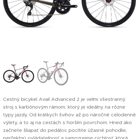
Cestný bicykel Avail Advanced 2 je veľmi všestranný
stroj s karbónovým rámom, ktorý je ideálny na rôzne
typy jazdy. Od krátkych švihov až po náročné celodenné
výlety, a to aj na cestách s horším povrchom. Hneď ako
začnete šliapať do pedálov, pocítite úžasné pohodlie,
perfektnú ovládateľnosť a samozrejme rýchlosť, ktorá