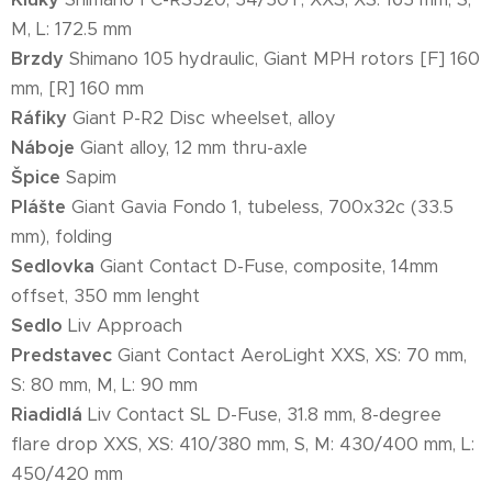
M, L: 172.5 mm
Brzdy
Shimano 105 hydraulic, Giant MPH rotors [F] 160
mm, [R] 160 mm
Ráfiky
Giant P-R2 Disc wheelset, alloy
Náboje
Giant alloy, 12 mm thru-axle
Špice
Sapim
Plášte
Giant Gavia Fondo 1, tubeless, 700x32c (33.5
mm), folding
Sedlovka
Giant Contact D-Fuse, composite, 14mm
offset, 350 mm lenght
Sedlo
Liv Approach
Predstavec
Giant Contact AeroLight XXS, XS: 70 mm,
S: 80 mm, M, L: 90 mm
Riadidlá
Liv Contact SL D-Fuse, 31.8 mm, 8-degree
flare drop XXS, XS: 410/380 mm, S, M: 430/400 mm, L:
450/420 mm