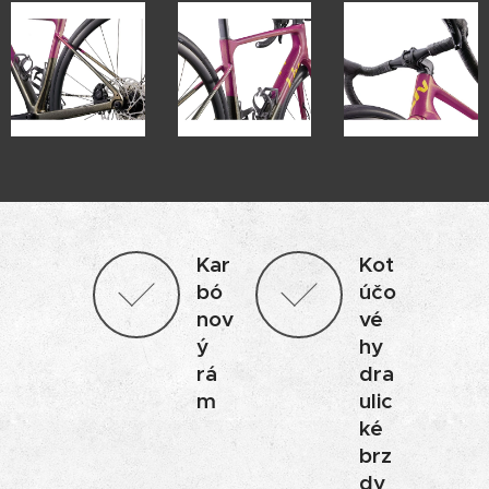
Kar
Kot
bó
účo
nov
vé
ý
hy
rá
dra
m
ulic
ké
brz
dy