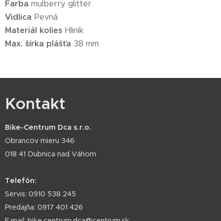
Farba
mulberry glitter
Vidlica
Pevná
Materiál kolies
Hliník
Max. šírka plášťa
38 mm
Kontakt
Bike-Centrum Dca s.r.o.
Obrancov mieru 346
018 41 Dubnica nad Váhom
Telefón:
Servis: 0910 538 245
Predajňa: 0917 401 426
E.mail: bike.centrum.dca@centrum.sk