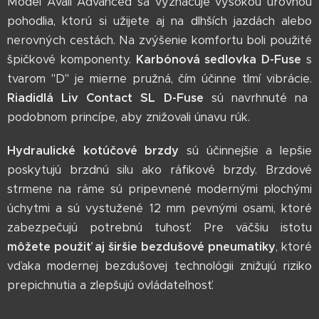
Model Avail Advanced sa vyznačuje vysokou úrovňou
pohodlia, ktorú si užijete aj na dlhších jazdách alebo
nerovných cestách. Na zvýšenie komfortu boli použité
špičkové komponenty.
Karbónová sedlovka D-Fuse
s
tvarom "D" je mierne pružná, čím účinne tlmí vibrácie.
Riadidlá Liv Contact SL D-Fuse
sú navrhnuté na
podobnom princípe, aby znižovali únavu rúk.
Hydraulické kotúčové brzdy
sú účinnejšie a lepšie
poskytujú brzdnú silu ako ráfikové brzdy. Brzdové
strmene na ráme sú pripevnené modernými plochými
úchytmi a sú vystužené 12 mm pevnými osami, ktoré
zabezpečujú potrebnú tuhosť. Pre väčšiu istotu
môžete použiť aj širšie bezdušové pneumatiky
, ktoré
vďaka modernej bezdušovej technológii znižujú riziko
prepichnutia a zlepšujú ovládateľnosť.