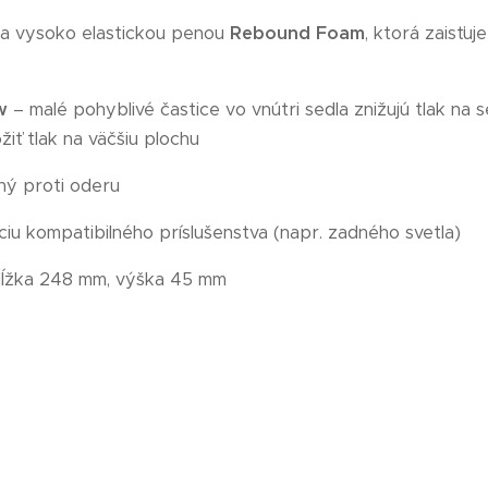
 a vysoko elastickou penou
Rebound Foam
, ktorá zaisťuj
w
– malé pohyblivé častice vo vnútri sedla znižujú tlak na 
iť tlak na väčšiu plochu
ný proti oderu
ciu kompatibilného príslušenstva (napr. zadného svetla)
dĺžka 248 mm, výška 45 mm