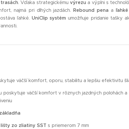
 trasách
. Vďaka strategickému
výrezu
a výplni s technol
omfort, najmä pri dlhých jazdách.
Rebound pena
a
ľahké
zostáva ľahké.
UniClip systém
umožňuje pridanie tašky al
annosti.
kytuje väčší komfort, oporu, stabilitu a lepšiu efektivitu š
 poskytuje väčší komfort v rôznych jazdných polohách a 
iveniu
základňa
é
lišty zo zliatiny SST
s priemerom 7 mm