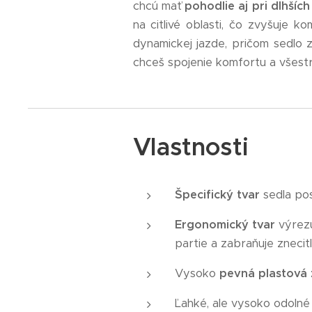
chcú mať
pohodlie aj pri dlhších
na citlivé oblasti, čo zvyšuje k
dynamickej jazde, pričom sedlo 
chceš spojenie komfortu a všestr
Vlastnosti
Špecifický tvar
sedla pos
Ergonomický tvar
výrezu
partie a zabraňuje znecitl
Vysoko
pevná plastová 
Ľahké, ale vysoko odoln