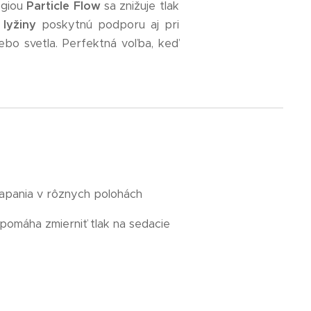
ógiou
Particle Flow
sa znižuje tlak
 lyžiny
poskytnú podporu aj pri
ebo svetla. Perfektná voľba, keď
liapania v rôznych polohách
pomáha zmierniť tlak na sedacie