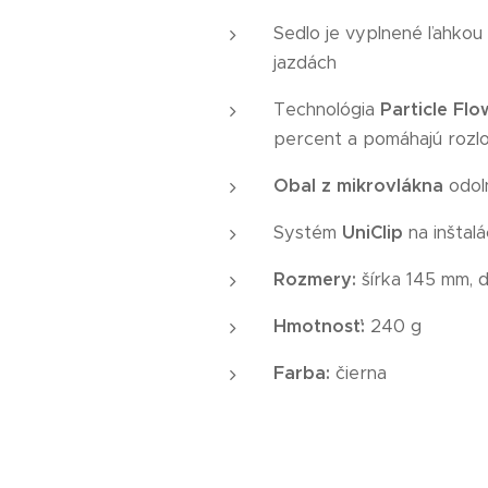
Sedlo je vyplnené ľahkou
jazdách
Technológia
Particle Flo
percent a pomáhajú rozlož
Obal z mikrovlákna
odol
Systém
UniClip
na inštalá
Rozmery:
šírka 145 mm, 
Hmotnosť:
240 g
Farba:
čierna