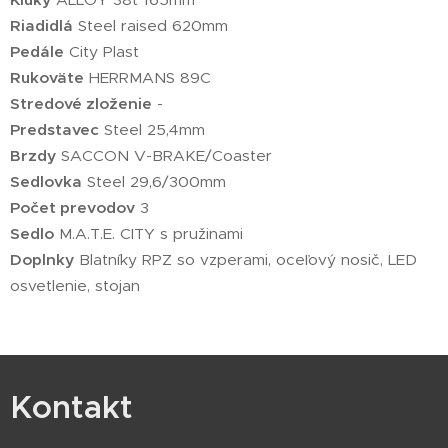
Riadidlá
Steel raised 620mm
Pedále
City Plast
Rukoväte
HERRMANS 89C
Stredové zloženie
-
Predstavec
Steel 25,4mm
Brzdy
SACCON V-BRAKE/Coaster
Sedlovka
Steel 29,6/300mm
Počet prevodov
3
Sedlo
M.A.T.E. CITY s pružinami
Doplnky
Blatníky RPZ so vzperami, oceľový nosič, LED
osvetlenie, stojan
Kontakt