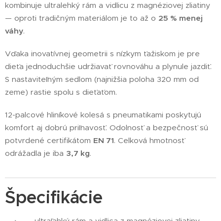
kombinuje ultralehký rám a vidlicu z magnéziovej zliatiny
— oproti tradičným materiálom je to až o
25 % menej
váhy
.
Vďaka inovatívnej geometrii s nízkym ťažiskom je pre
dieťa jednoduchšie udržiavať rovnováhu a plynule jazdiť.
S nastaviteľným sedlom (najnižšia poloha 320 mm od
zeme) rastie spolu s dieťaťom.
12-palcové hliníkové kolesá s pneumatikami poskytujú
komfort aj dob­rú priľnavosť. Odolnosť a bezpečnosť sú
potvrdené certifikátom
EN 71
. Celková hmotnosť
odrážadla je iba
3,7 kg
.
Špecifikácie
ultraľahký rám a vidlica z magnéziovej zliatiny