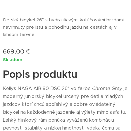
Detský bicykel 26″ s hydraulickými kotúčovými brzdami,
navrhnutý pre istú a pohodlnú jazdu na cestách aj v
ľahšom teréne
669,00
€
Skladom
Popis produktu
Kellys NAGA AIR 90 DSC 26″ vo farbe
Chrome Grey
je
moderný juniorský bicykel určený pre deti a mladých
jazdcov, ktorí chcú spoľahlivý a dobre ovládateľný
bicykel na každodenné jazdenie aj výlety mimo asfaltu.
Ľahký hliníkový rám ponúka vyváženú kombináciu
pevnosti, stability a nízkej hmotnosti, vďaka čomu sa