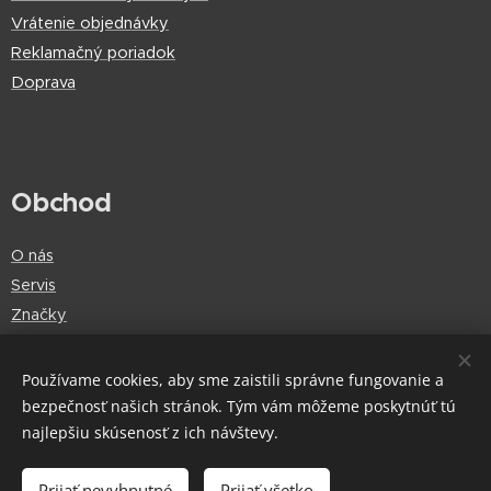
Vrátenie objednávky
Reklamačný poriadok
Doprava
Obchod
O nás
Servis
Značky
Používame cookies, aby sme zaistili správne fungovanie a
bezpečnosť našich stránok. Tým vám môžeme poskytnúť tú
Cookies
najlepšiu skúsenosť z ich návštevy.
Do košíka
Prijať nevyhnutné
Prijať všetko