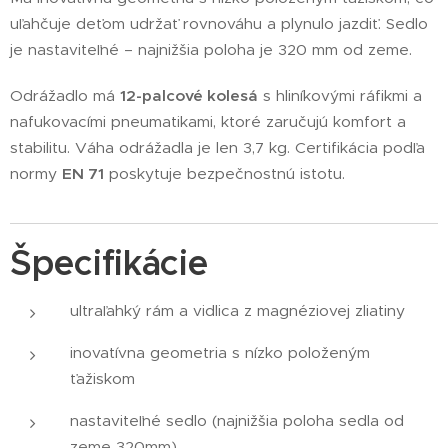
uľahčuje deťom udržať rovnováhu a plynulo jazdiť. Sedlo
je nastaviteľné – najnižšia poloha je 320 mm od zeme.
Odrážadlo má
12-palcové kolesá
s hliníkovými ráfikmi a
nafukovacími pneumatikami, ktoré zaručujú komfort a
stabilitu. Váha odrážadla je len 3,7 kg. Certifikácia podľa
normy
EN 71
poskytuje bezpečnostnú istotu.
Špecifikácie
ultraľahký rám a vidlica z magnéziovej zliatiny
inovatívna geometria s nízko položeným
ťažiskom
nastaviteľné sedlo (najnižšia poloha sedla od
zeme 320mm)