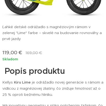
Ľahké detské odrážadlo s magnéziovým rámom v
zelenej "Lime" farbe – skvelé na budovanie rovnováhy a
prvé jazdy
119,00
€
169,00
€
Skladom
Popis produktu
Kellys
Kiru Lime
je odrážadlo novej generácie s rámom a
vidlicou z magnéziovej zliatiny, čo znižuje hmotnosť až o
25 % oproti bežnému hliníku.
Má inovatívnu geometriu s nízko položeným ťažiskom, čo