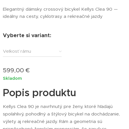
Elegantný dámsky crossový bicykel Kellys Clea 90 —
ideálny na cesty, cyklotrasy a rekreačné jazdy
Vyberte si variant:
Veľkosť rámu
599,00
€
Skladom
Popis produktu
Kellys Clea 90 je navrhnutý pre ženy, ktoré hľadajú
spoľahlivý, pohodlný a štýlový bicykel na dochádzanie,
výlety aj rekreačné jazdy. Rám a geometria sú
prispôsobené ženským proporciám, čo zaručuje