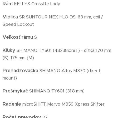
Rám
KELLYS Crosslite Lady
Vidlica
SR SUNTOUR NEX HLO DS, 63 mm, coil /
Speed Lockout
Veľkosť rámu
S
Kľuky
SHIMANO TY501 (48x38x28T) - dĺžka 170 mm
(S), 175 mm (M)
Prehadzovačka
SHIMANO Altus M370 (direct
mount)
Prešmykač
SHIMANO TY601 (31.8 mm)
Radenie
microSHIFT Marvo M859 Xpress Shifter
Počet prevodov
27