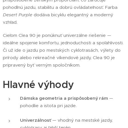
pohodlnú jazdu, stabilitu a dobrú ovládateľnosť. Farba
Desert Purple
dodáva bicyklu elegantný a moderný
vzhľad.
Cieľom Clea 90 je ponúknuť univerzálne riešenie —
ideálne spojenie komfortu, jednoduchosti a spoľahlivosti.
Či už ide o jazdu po mestských cyklotrasách, výlety do
prírody alebo rekreačné víkendové jazdy, Clea 90 je
pripravený byť verným spoločníkom.
Hlavné výhody
Dámska geometria a prispôsobený rám
—
pohodlie a istota pri jazde.
Univerzálnosť
— vhodný na mestské jazdy,
cyklotrasy aj ľahší terén.