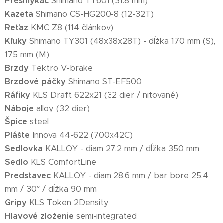
Prešmykač
Shimano TY601 (31.8 mm)
Kazeta
Shimano CS-HG200-8 (12-32T)
Reťaz
KMC Z8 (114 článkov)
Kľuky
Shimano TY301 (48x38x28T) - dĺžka 170 mm (S),
175 mm (M)
Brzdy
Tektro V-brake
Brzdové páčky
Shimano ST-EF500
Ráfiky
KLS Draft 622x21 (32 dier / nitované)
Náboje
alloy (32 dier)
Špice
steel
Plášte
Innova 44-622 (700x42C)
Sedlovka
KALLOY - diam 27.2 mm / dĺžka 350 mm
Sedlo
KLS ComfortLine
Predstavec
KALLOY - diam 28.6 mm / bar bore 25.4
mm / 30° / dĺžka 90 mm
Gripy
KLS Token 2Density
Hlavové zloženie
semi-integrated