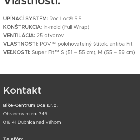
Vlastnosti:
UPÍNACÍ SYSTÉM:
Roc Loc® 5.5
KONŠTRUKCIA:
In-mold (Full Wrap)
VENTILÁCIA:
25 otvorov
VLASTNOSTI:
POV™ polohovateľný štítok, antiba Fit
VEĽKOSTI:
Super Fit™ S (51 – 55 cm), M (55 – 59 cm)
Kontakt
Bike-Centrum Dca s.r.o.
Obrancov mieru 346
018 41 Dubnica nad Váhom
Telefón: