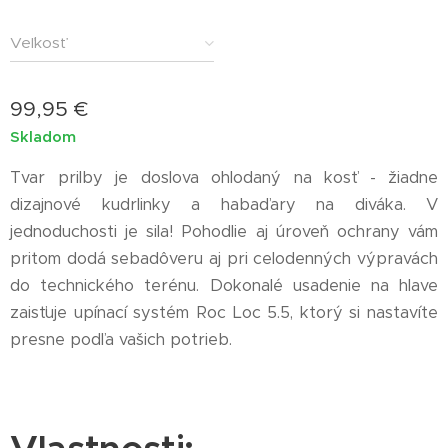
Veľkosť
99,95
€
Skladom
Tvar prilby je doslova ohlodaný na kosť - žiadne
dizajnové kudrlinky a habaďary na diváka. V
jednoduchosti je sila! Pohodlie aj úroveň ochrany vám
pritom dodá sebadôveru aj pri celodenných výpravách
do technického terénu. Dokonalé usadenie na hlave
zaisťuje upínací systém Roc Loc 5.5, ktorý si nastavíte
presne podľa vašich potrieb.