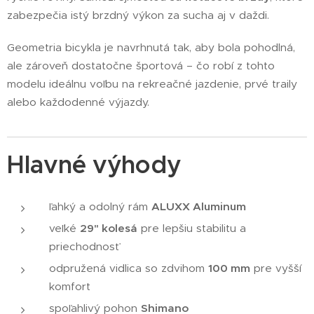
zabezpečia istý brzdný výkon za sucha aj v daždi.
Geometria bicykla je navrhnutá tak, aby bola pohodlná,
ale zároveň dostatočne športová – čo robí z tohto
modelu ideálnu voľbu na rekreačné jazdenie, prvé traily
alebo každodenné výjazdy.
Hlavné výhody
ľahký a odolný rám
ALUXX Aluminum
veľké
29" kolesá
pre lepšiu stabilitu a
priechodnosť
odpružená vidlica so zdvihom
100 mm
pre vyšší
komfort
spoľahlivý pohon
Shimano