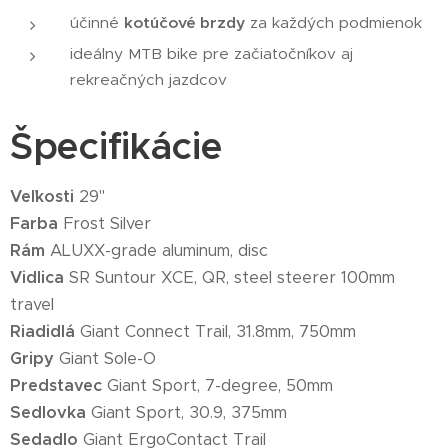
účinné
kotúčové brzdy
za každých podmienok
ideálny MTB bike pre začiatočníkov aj
rekreačných jazdcov
Špecifikácie
Veľkosti
29"
Farba
Frost Silver
Rám
ALUXX-grade aluminum, disc
Vidlica
SR Suntour XCE, QR, steel steerer 100mm
travel
Riadidlá
Giant Connect Trail, 31.8mm, 750mm
Gripy
Giant Sole-O
Predstavec
Giant Sport, 7-degree, 50mm
Sedlovka
Giant Sport, 30.9, 375mm
Sedadlo
Giant ErgoContact Trail