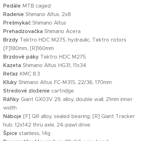
Pedále
MTB caged
Radenie
Shimano Altus, 2x8
Prešmykač
Shimano Altus
Prehadzovačka
Shimano Acera
Brzdy
Tektro HDC M275, hydraulic, Tektro rotors
[F]180mm, [R]160mm
Brzdové páky
Tektro HDC M275
Kazeta
Shimano Altus HG31, 11x34
Reťaz
KMC 8.3
Kľuky
Shimano Altus FC-M315, 22/36, 170mm
Stredové zloženie
cartridge
Ráfiky
Giant GX03V 29, alloy, double wall, 21mm inner
width
Náboje
[F] QR alloy, sealed bearing, [R] Giant Tracker
hub, 12x142 thru axle, 24-pawl drive
Špice
stainless, 14g