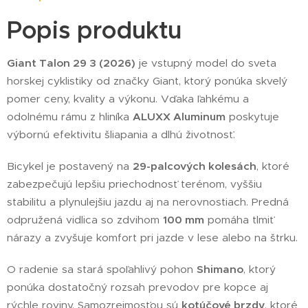
Popis produktu
Giant Talon 29 3 (2026)
je vstupný model do sveta
horskej cyklistiky od značky Giant, ktorý ponúka skvelý
pomer ceny, kvality a výkonu. Vďaka ľahkému a
odolnému rámu z hliníka
ALUXX Aluminum
poskytuje
výbornú efektivitu šliapania a dlhú životnosť.
Bicykel je postavený na
29-palcových kolesách
, ktoré
zabezpečujú lepšiu priechodnosť terénom, vyššiu
stabilitu a plynulejšiu jazdu aj na nerovnostiach. Predná
odpružená vidlica so zdvihom
100 mm
pomáha tlmiť
nárazy a zvyšuje komfort pri jazde v lese alebo na štrku.
O radenie sa stará spoľahlivý pohon
Shimano
, ktorý
ponúka dostatočný rozsah prevodov pre kopce aj
rýchle roviny. Samozrejmosťou sú
kotúčové brzdy
, ktoré