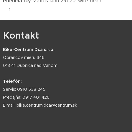
Pneumatiky
Maxxis Ikon 29x2.2, wire bead
Kontakt
Bike-Centrum Dca s.r.o.
Obrancov mieru 346
018 41 Dubnica nad Váhom
Telefón:
Servis: 0910 538 245
Predajňa: 0917 401 426
E.mail: bike.centrum.dca@centrum.sk