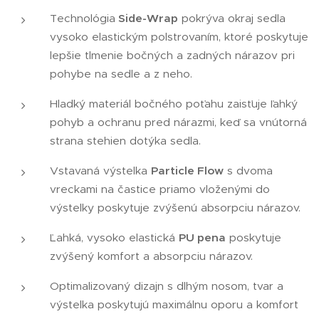
Technológia
Side-Wrap
pokrýva okraj sedla
vysoko elastickým polstrovaním, ktoré poskytuje
lepšie tlmenie bočných a zadných nárazov pri
pohybe na sedle a z neho.
Hladký materiál bočného poťahu zaisťuje ľahký
pohyb a ochranu pred nárazmi, keď sa vnútorná
strana stehien dotýka sedla.
Vstavaná výstelka
Particle Flow
s dvoma
vreckami na častice priamo vloženými do
výstelky poskytuje zvýšenú absorpciu nárazov.
Ľahká, vysoko elastická
PU pena
poskytuje
zvýšený komfort a absorpciu nárazov.
Optimalizovaný dizajn s dlhým nosom, tvar a
výstelka poskytujú maximálnu oporu a komfort