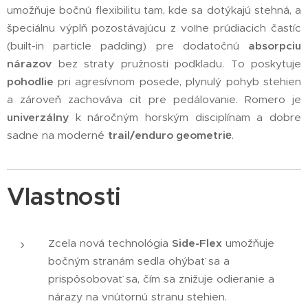
umožňuje bočnú flexibilitu tam, kde sa dotýkajú stehná, a
špeciálnu výplň pozostávajúcu z voľne prúdiacich častíc
(built-in particle padding) pre dodatočnú
absorpciu
nárazov
bez straty pružnosti podkladu. To poskytuje
pohodlie
pri agresívnom posede, plynulý pohyb stehien
a zároveň zachováva cit pre pedálovanie. Romero je
univerzálny
k náročným horským disciplínam a dobre
sadne na moderné
trail/enduro geometriе
.
Vlastnosti
Zcela nová technológia
Side-Flex
umožňuje
bočným stranám sedla ohýbať sa a
prispôsobovať sa, čím sa znižuje odieranie a
nárazy na vnútornú stranu stehien.