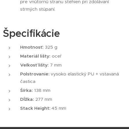
pre vnútornú stranu stehien pri zdolávaní
strmých stúpaní.
Špecifikácie
Hmotnosť:
325 g
Materiál lišty:
oceľ
Veľkosť lišty:
7 mm
Polstrovanie:
vysoko elastický PU + vstavaná
častica
Šírka:
138 mm
Dĺžka:
277 mm
Stack Height:
45 mm