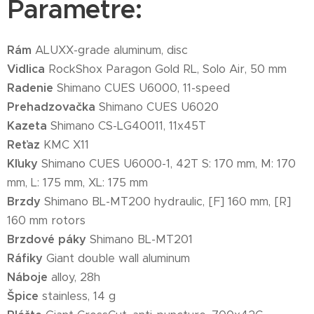
Parametre:
Rám
ALUXX-grade aluminum, disc
Vidlica
RockShox Paragon Gold RL, Solo Air, 50 mm
Radenie
Shimano CUES U6000, 11-speed
Prehadzovačka
Shimano CUES U6020
Kazeta
Shimano CS-LG40011, 11x45T
Reťaz
KMC X11
Kľuky
Shimano CUES U6000-1, 42T S: 170 mm, M: 170
mm, L: 175 mm, XL: 175 mm
Brzdy
Shimano BL-MT200 hydraulic, [F] 160 mm, [R]
160 mm rotors
Brzdové páky
Shimano BL-MT201
Ráfiky
Giant double wall aluminum
Náboje
alloy, 28h
Špice
stainless, 14 g