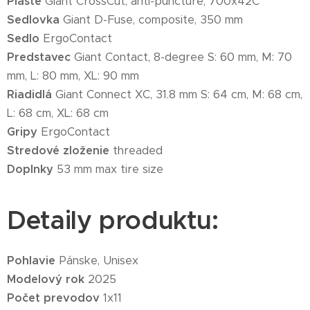
Plášte
Giant CrossCut, anti-puncture, 700x42C
Sedlovka
Giant D-Fuse, composite, 350 mm
Sedlo
ErgoContact
Predstavec
Giant Contact, 8-degree S: 60 mm, M: 70
mm, L: 80 mm, XL: 90 mm
Riadidlá
Giant Connect XC, 31.8 mm S: 64 cm, M: 68 cm,
L: 68 cm, XL: 68 cm
Gripy
ErgoContact
Stredové zloženie
threaded
Doplnky
53 mm max tire size
Detaily produktu:
Pohlavie
Pánske, Unisex
Modelový rok
2025
Počet prevodov
1x11