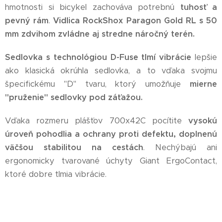
hmotnosti si bicykel zachováva potrebnú
tuhosť a
pevný rám
.
Vidlica RockShox Paragon Gold RL s 50
mm zdvihom zvládne aj stredne náročný terén.
Sedlovka s technológiou D-Fuse tlmí vibrácie
lepšie
ako klasická okrúhla sedlovka, a to vďaka svojmu
špecifickému "D" tvaru, ktorý umožňuje
mierne
"pruženie" sedlovky pod záťažou.
Vďaka rozmeru plášťov 700x42C pocítite
vysokú
úroveň pohodlia a ochrany proti defektu, doplnenú
väčšou stabilitou na cestách
. Nechýbajú ani
ergonomicky tvarované úchyty Giant ErgoContact,
ktoré dobre tlmia vibrácie.