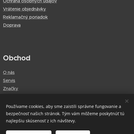
Ochrana osobných údajov
Vrátenie objednávky
Reklamačný poriadok
Doprava
Obchod
O nás
Servis
Značky
Používame cookies, aby sme zaistili správne fungovanie a
bezpečnosť našich stránok. Tým vám môžeme poskytnúť tú
Cookies
najlepšiu skúsenosť z ich návštevy.