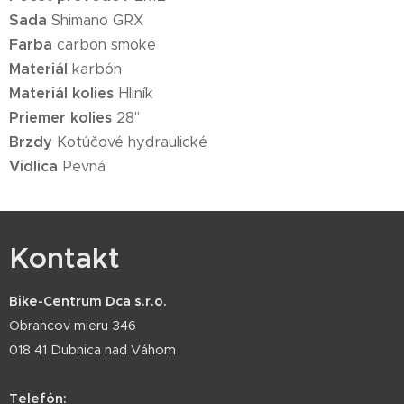
Sada
Shimano GRX
Farba
carbon smoke
Materiál
karbón
Materiál kolies
Hliník
Priemer kolies
28"
Brzdy
Kotúčové hydraulické
Vidlica
Pevná
Kontakt
Bike-Centrum Dca s.r.o.
Obrancov mieru 346
018 41 Dubnica nad Váhom
Telefón: