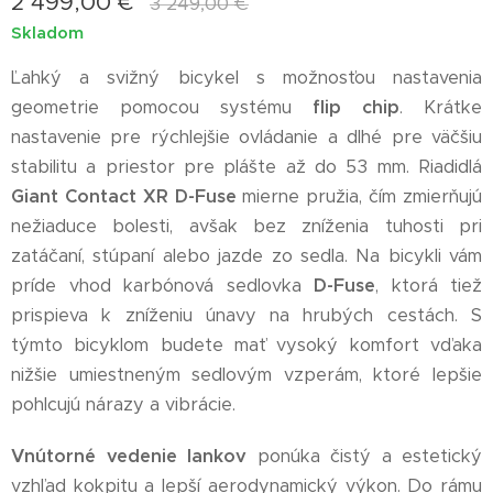
2 499,00
€
3 249,00
€
Skladom
Ľahký a svižný bicykel s možnosťou nastavenia
geometrie pomocou systému
flip chip
. Krátke
nastavenie pre rýchlejšie ovládanie a dlhé pre väčšiu
stabilitu a priestor pre plášte až do 53 mm. Riadidlá
Giant Contact XR D-Fuse
mierne pružia, čím zmierňujú
nežiaduce bolesti, avšak bez zníženia tuhosti pri
zatáčaní, stúpaní alebo jazde zo sedla. Na bicykli vám
príde vhod karbónová sedlovka
D-Fuse
, ktorá tiež
prispieva k zníženiu únavy na hrubých cestách. S
týmto bicyklom budete mať vysoký komfort vďaka
nižšie umiestneným sedlovým vzperám, ktoré lepšie
pohlcujú nárazy a vibrácie.
Vnútorné vedenie lankov
ponúka čistý a estetický
vzhľad kokpitu a lepší aerodynamický výkon. Do rámu