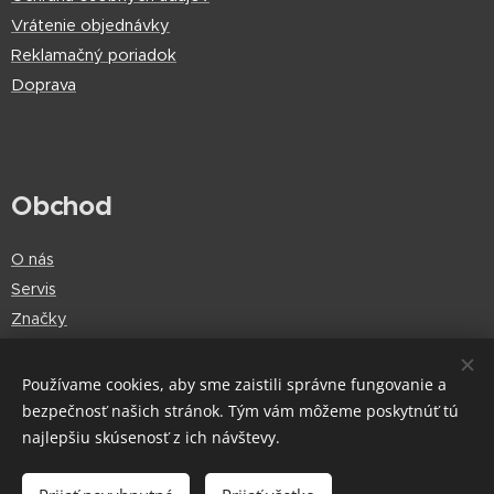
Vrátenie objednávky
Reklamačný poriadok
Doprava
Obchod
O nás
Servis
Značky
Používame cookies, aby sme zaistili správne fungovanie a
bezpečnosť našich stránok. Tým vám môžeme poskytnúť tú
Cookies
najlepšiu skúsenosť z ich návštevy.
Do košíka