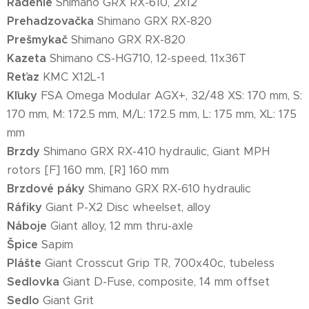
Radenie
Shimano GRX RX-610, 2x12
Prehadzovačka
Shimano GRX RX-820
Prešmykač
Shimano GRX RX-820
Kazeta
Shimano CS-HG710, 12-speed, 11x36T
Reťaz
KMC X12L-1
Kľuky
FSA Omega Modular AGX+, 32/48 XS: 170 mm, S:
170 mm, M: 172.5 mm, M/L: 172.5 mm, L: 175 mm, XL: 175
mm
Brzdy
Shimano GRX RX-410 hydraulic, Giant MPH
rotors [F] 160 mm, [R] 160 mm
Brzdové páky
Shimano GRX RX-610 hydraulic
Ráfiky
Giant P-X2 Disc wheelset, alloy
Náboje
Giant alloy, 12 mm thru-axle
Špice
Sapim
Plášte
Giant Crosscut Grip TR, 700x40c, tubeless
Sedlovka
Giant D-Fuse, composite, 14 mm offset
Sedlo
Giant Grit