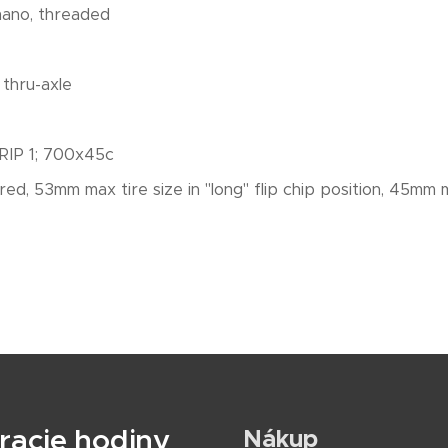
ano, threaded
 thru-axle
RIP 1; 700x45c
d, 53mm max tire size in "long" flip chip position, 45mm max
racie hodiny
Nákup