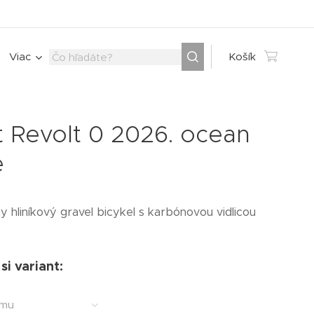
Viac
Košík
t Revolt 0 2026. ocean
e
y hliníkový gravel bicykel s karbónovou vidlicou
si variant:
ámu