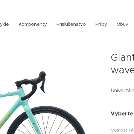
cykle
Komponenty
Príslušenstvo
Prilby
Obuv
Gian
wav
Univerzáln
Vyberte 
Veľkosť r