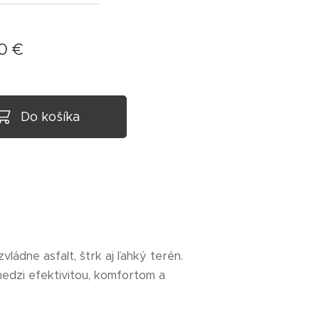
00
€
Do košíka
ládne asfalt, štrk aj ľahký terén.
medzi efektivitou, komfortom a