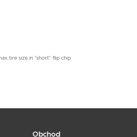
 tire size in "short" flip chip
Obchod