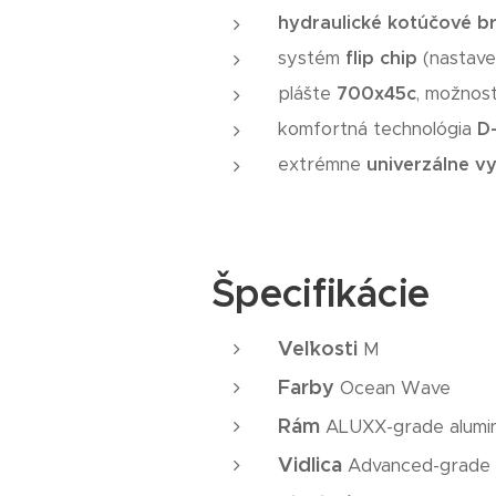
hydraulické kotúčové b
systém
flip chip
(nastave
plášte
700x45c
, možnos
komfortná technológia
D
extrémne
univerzálne vy
Špecifikácie
Veľkosti
M
Farby
Ocean Wave
Rám
ALUXX-grade aluminu
Vidlica
Advanced-grade c