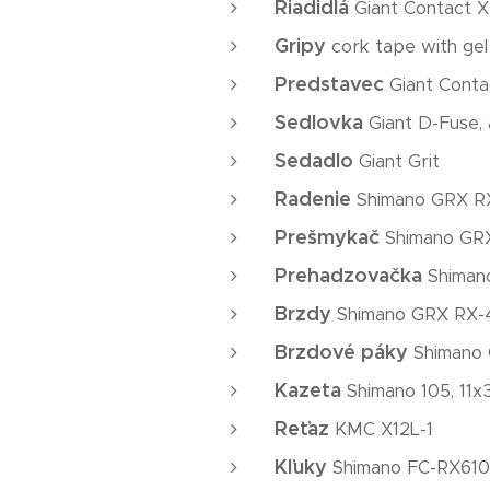
Riadidlá
Giant Contact 
Gripy
cork tape with gel
Predstavec
Giant Conta
Sedlovka
Giant D-Fuse, 
Sedadlo
Giant Grit
Radenie
Shimano GRX RX
Prešmykač
Shimano GR
Prehadzovačka
Shiman
Brzdy
Shimano GRX RX-4
Brzdové páky
Shimano 
Kazeta
Shimano 105, 11x
Reťaz
KMC X12L-1
Kľuky
Shimano FC-RX610