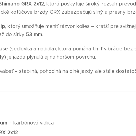
Shimano GRX 2x12
, ktorá poskytuje široký rozsah prevodo
ické kotúčové brzdy GRX zabezpečujú silný a presný brz
hip
, ktorý umožňuje meniť rázvor kolies – kratší pre svižnej
 až do šírky
53 mm
.
use
(sedlovka a riadidlá), ktorá pomáha tlmiť vibrácie bez s
dy)
je jazda plynulá aj na horšom povrchu.
alosť – stabilná, pohodlná na dlhé jazdy, ale stále dostat
num
+ karbónová vidlica
RX 2x12