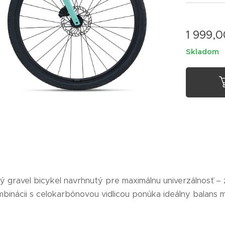
1 999,
Skladom
 gravel bicykel navrhnutý pre maximálnu univerzálnosť – zv
binácii s celokarbónovou vidlicou ponúka ideálny balans 