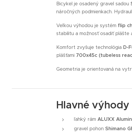
Bicykel je osadený gravel sadou
náročných podmienkach. Hydraul
Veľkou výhodou je systém
flip c
stabilitu a možnosť osadiť plášte
Komfort zvyšuje technológia
D-F
plášťami
700x45c (tubeless rea
Geometria je orientovaná na vytrv
Hlavné výhody
ľahký rám
ALUXX Alumi
gravel pohon
Shimano G