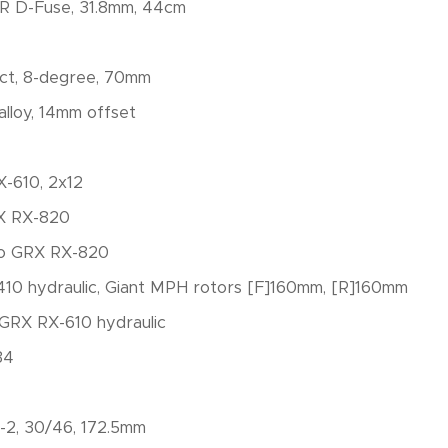
XR D-Fuse, 31.8mm, 44cm
ct, 8-degree, 70mm
alloy, 14mm offset
-610, 2x12
X RX-820
o GRX RX-820
10 hydraulic, Giant MPH rotors [F]160mm, [R]160mm
GRX RX-610 hydraulic
34
-2, 30/46, 172.5mm