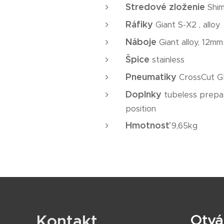
Stredové zloženie
Shim
Ráfiky
Giant S-X2 , alloy
Náboje
Giant alloy, 12mm
Špice
stainless
Pneumatiky
CrossCut G
Doplnky
tubeless prepare
position
Hmotnosť
9,65kg
Kontakt
Otvá