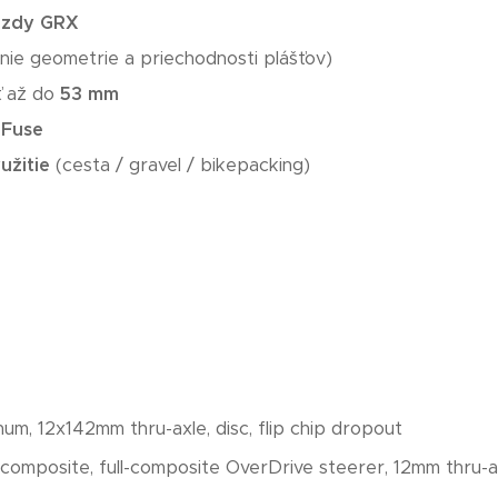
rzdy GRX
nie geometrie a priechodnosti plášťov)
ť až do
53 mm
-Fuse
užitie
(cesta / gravel / bikepacking)
m, 12x142mm thru-axle, disc, flip chip dropout
omposite, full-composite OverDrive steerer, 12mm thru-ax