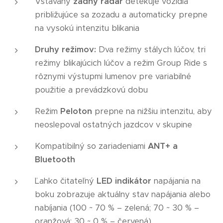
Vstavaný
zadný radar
detekuje vozidlá
približujúce sa zozadu a automaticky prepne
na vysokú intenzitu blikania
Druhy režimov:
Dva režimy stálych lúčov, tri
režimy blikajúcich lúčov a režim Group Ride s
rôznymi výstupmi lumenov pre variabilné
použitie a prevádzkovú dobu
Režim
Peloton
prepne na nižšiu intenzitu, aby
neoslepoval ostatných jazdcov v skupine
Kompatibilný so zariadeniami
ANT+ a
Bluetooth
Ľahko čitateľný
LED indikátor
napájania na
boku zobrazuje aktuálny stav napájania alebo
nabíjania (100 ~ 70 % – zelená; 70 ~ 30 % –
oranžová; 30 ~ 0 % – červená)