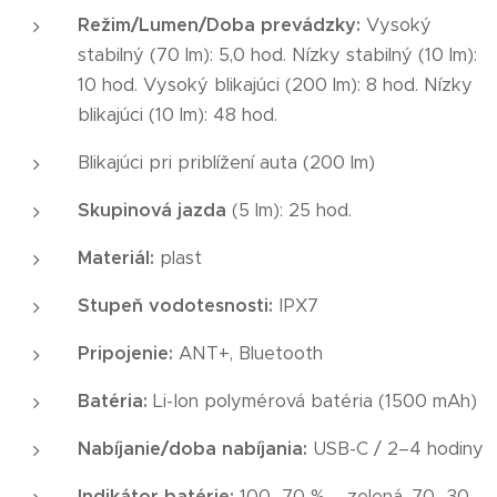
Režim/Lumen/Doba prevádzky:
Vysoký
stabilný (70 lm): 5,0 hod. Nízky stabilný (10 lm):
10 hod. Vysoký blikajúci (200 lm): 8 hod. Nízky
blikajúci (10 lm): 48 hod.
Blikajúci pri priblížení auta (200 lm)
Skupinová jazda
(5 lm): 25 hod.
Materiál:
plast
Stupeň vodotesnosti:
IPX7
Pripojenie:
ANT+, Bluetooth
Batéria:
Li-Ion polymérová batéria (1500 mAh)
Nabíjanie/doba nabíjania:
USB-C / 2–4 hodiny
Indikátor batérie:
100–70 % – zelená, 70–30