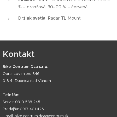
% – oranžová, 30–00 % – červená
Držiak svetla:
Radar TL Mount
Kontakt
Bike-Centrum Dca s.r.o.
Obrancov mieru 346
018 41 Dubnica nad Váhom
Telefón:
Servis: 0910 538 245
Predajňa: 0917 401 426
E.mail: bike.centrum.dca@centrum.sk