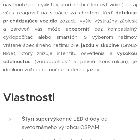
navrhnuté pre cyklistov, ktorí nechcú len byť vidieť, ale aj
včas reagovať na situácie za chrbtom. Keď
detekuje
prichádzajúce vozidlo
zozadu, vyšle výstražný záblesk
a zároveň vás môže
upozorniť
cez kompatibilný
cyklopočítač alebo smartfón. S výberom režimov
vrátane špeciálneho režimu pre
jazdu v skupine
(Group
Ride), ktorý znižuje intenzitu osvetlenia, a
vysokou
odolnosťou
(vodoodolnosť a pevnú konštrukciu), je
ideálnou voľbou na nočné či denné jazdy.
Vlastnosti
Štyri supervýkonné LED diódy
od
svetoznámeho výrobcu OSRAM