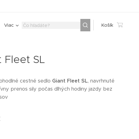
Viac
Košík
t Fleet SL
ohodlné cestné sedlo
Giant Fleet SL
, navrhnuté
ívny prenos sily počas dlhých hodiny jazdy bez
sov
€