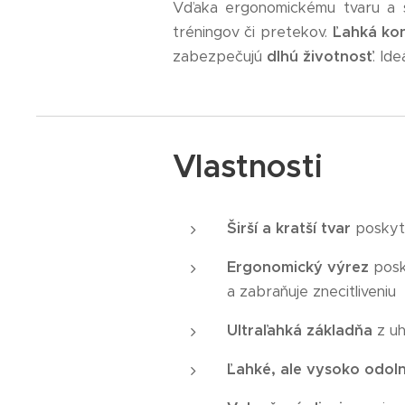
Vďaka ergonomickému tvaru a st
tréningov či pretekov.
Ľahká kon
zabezpečujú
dlhú životnosť
. Id
Vlastnosti
Širší a kratší tvar
poskytu
Ergonomický výrez
posky
a zabraňuje znecitliveniu
Ultraľahká základňa
z u
Ľahké, ale vysoko odoln