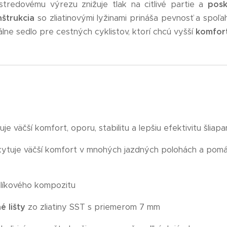
redovému výrezu znižuje tlak na citlivé partie a
posk
štrukcia
so zliatinovými lyžinami prináša pevnosť a spoľahl
eálne sedlo pre cestných cyklistov, ktorí chcú vyšší
komfort
je väčší komfort, oporu, stabilitu a lepšiu efektivitu šliap
tuje väčší komfort v mnohých jazdných polohách a pomáha
hlíkového kompozitu
é lišty
zo zliatiny SST s priemerom 7 mm