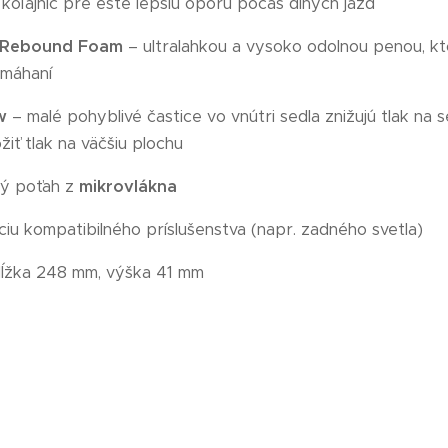
 koľajníc pre ešte lepšiu oporu počas dlhých jázd
Rebound Foam
– ultralahkou a vysoko odolnou penou, kt
amáhaní
w
– malé pohyblivé častice vo vnútri sedla znižujú tlak na s
iť tlak na väčšiu plochu
ný poťah z
mikrovlákna
áciu kompatibilného príslušenstva (napr. zadného svetla)
dĺžka 248 mm, výška 41 mm