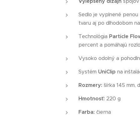
Vylepšený dizajn
spojov
Sedlo je vyplnené penou
tvaru aj po dlhodobom n
Technológia
Particle Flo
percent a pomáhajú rozlož
Vysoko odolný a pohodl
Systém
UniClip
na inštal
Rozmery:
šírka 145 mm, 
Hmotnosť:
220 g
Farba:
čierna