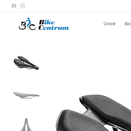
Úvod
Bi