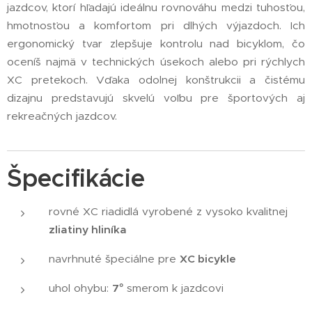
jazdcov, ktorí hľadajú ideálnu rovnováhu medzi tuhosťou,
hmotnosťou a komfortom pri dlhých výjazdoch. Ich
ergonomický tvar zlepšuje kontrolu nad bicyklom, čo
oceníš najmä v technických úsekoch alebo pri rýchlych
XC pretekoch. Vďaka odolnej konštrukcii a čistému
dizajnu predstavujú skvelú voľbu pre športových aj
rekreačných jazdcov.
Špecifikácie
rovné XC riadidlá vyrobené z vysoko kvalitnej
zliatiny
hliníka
navrhnuté špeciálne pre
XC bicykle
uhol ohybu:
7°
smerom k jazdcovi