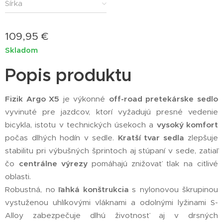
Šírka
109,95
€
Skladom
Popis produktu
Fizik Argo X5
je výkonné
off-road pretekárske sedlo
vyvinuté pre jazdcov, ktorí vyžadujú presné vedenie
bicykla, istotu v technických úsekoch a
vysoký komfort
počas dlhých hodín v sedle.
Kratší tvar sedla
zlepšuje
stabilitu pri výbušných šprintoch aj stúpaní v sede, zatiaľ
čo
centrálne výrezy
pomáhajú znižovať tlak na citlivé
oblasti.
Robustná, no
ľahká konštrukcia
s nylonovou škrupinou
vystuženou uhlíkovými vláknami a odolnými lyžinami S-
Alloy zabezpečuje dlhú životnosť aj v drsných