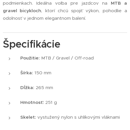
podmienkach. Ideálna voľba pre jazdcov na
MTB a
gravel bicykloch
, ktorí chcú spojiť výkon, pohodlie a
odolnosť v jednom elegantnom balení.
Špecifikácie
Použitie:
MTB / Gravel / Off-road
Šírka:
150 mm
Dĺžka:
265 mm
Hmotnosť:
251 g
Skelet:
vystužený nylon s uhlíkovými vláknami