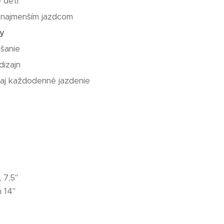
 deti
najmenším jazdcom
y
šanie
dizajn
 aj každodenné jazdenie
 7,5"
 14"