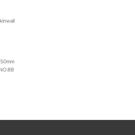
inwall
e 50mm
 NO.8B