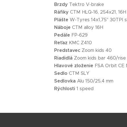
Brzdy
Tektro V-brake
Ráfiky
CTM HLQ-16, 254x21, 16H
Plášte
W-Tyres 14x1,75" 30TPI sk
Náboje
CTM alloy 16H
Pedále
FP-629
Reťaz
KMC Z410
Predstavec
Zoom kids 40
Riadidlá
Zoom kids bar 460/ris
Hlavové zloženie
FSA Orbit CE
Sedlo
CTM SLY
Sedlovka
Alu 150/25,4 mm
Rýchlosti
1 speed