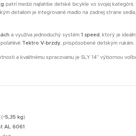
kg
patrí medzi najľahšie detské bicykle vo svojej kategórii
ckým detailom je integrované madlo na zadnej strane sedla
sách
a využíva jednoduchý systém
1 speed
, ktorý je ideál
spoľahlivé
Tektro V-brzdy
, prispôsobené detským rukám.
otnosti a kvalitnému spracovaniu je SLY 14" výbornou voľb
 (
~5,35
kg
)
t AL 6061