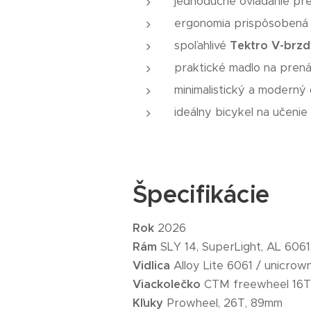
jednoduché ovládanie pre
ergonomia prispôsobená 
spoľahlivé
Tektro V-brzd
praktické madlo na prená
minimalistický a moderný 
ideálny bicykel na učenie
Špecifikácie
Rok
2026
Rám
SLY 14, SuperLight, AL 6061,
Vidlica
Alloy Lite 6061 / unicrown
Viackolečko
CTM freewheel 16T
Kľuky
Prowheel, 26T, 89mm