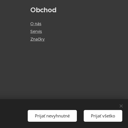
Obchod
O nás
Servis
Značky
Prijať nevyhnutné
Prijať všetko