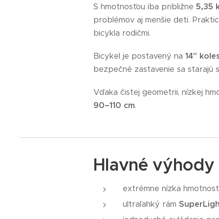
S hmotnosťou iba približne
5,35 
problémov aj menšie deti. Prakti
bicykla rodičmi.
Bicykel je postavený na
14" kole
bezpečné zastavenie sa starajú 
Vďaka čistej geometrii, nízkej hm
90
–110 cm
.
Hlavné výhody
extrémne nízka hmotnosť
ultraľahký rám
SuperLigh