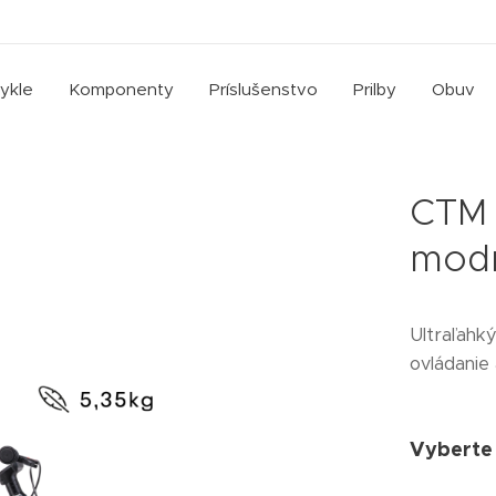
cykle
Komponenty
Príslušenstvo
Prilby
Obuv
CTM 
mod
Ultraľahk
ovládanie
Vyberte 