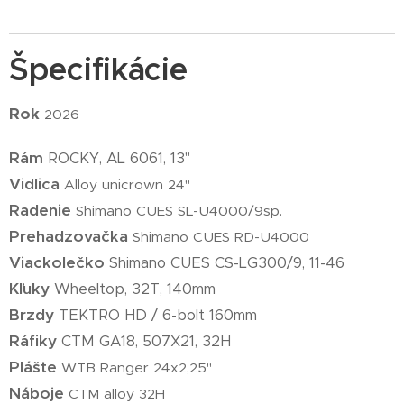
Špecifikácie
Rok
2026
Rám
ROCKY, AL 6061, 13"
Vidlica
Alloy unicrown 24"
Radenie
Shimano CUES SL-U4000/9sp.
Prehadzovačka
Shimano CUES RD-U4000
Viackolečko
Shimano CUES CS-LG300/9, 11-46
Kľuky
Wheeltop, 32T, 140mm
Brzdy
TEKTRO HD / 6-bolt 160mm
Ráfiky
CTM GA18, 507X21, 32H
Plášte
WTB Ranger 24x2,25"
Náboje
CTM alloy 32H