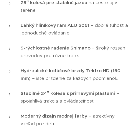
29″ kolesá pre stabilnú jazdu
na ceste aj v
teréne.
Ľahký hliníkový rám ALU 6061
– dobrá tuhosť a
jednoduché ovládanie.
9-rýchlostné radenie Shimano
– široký rozsah
prevodov pre rôzne trate.
Hydraulické kotúčové brzdy Tektro HD (160
mm)
– isté brzdenie za každých podmienok.
Stabilné 24″ kolesá s priľnavými plášťami
–
spoľahlivá trakcia a ovládateľnosť.
Moderný dizajn modrej farby
– atraktívny
vzhľad pre deti.