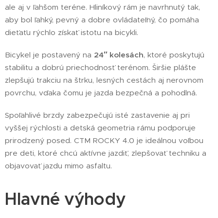
ale aj v ľahšom teréne. Hliníkový rám je navrhnutý tak,
aby bol ľahký, pevný a dobre ovládateľný, čo pomáha
dieťaťu rýchlo získať istotu na bicykli.
Bicykel je postavený na
24″ kolesách
, ktoré poskytujú
stabilitu a dobrú priechodnosť terénom. Širšie plášte
zlepšujú trakciu na štrku, lesných cestách aj nerovnom
povrchu, vďaka čomu je jazda bezpečná a pohodlná.
Spoľahlivé brzdy zabezpečujú isté zastavenie aj pri
vyššej rýchlosti a detská geometria rámu podporuje
prirodzený posed. CTM ROCKY 4.0 je ideálnou voľbou
pre deti, ktoré chcú aktívne jazdiť, zlepšovať techniku a
objavovať jazdu mimo asfaltu.
Hlavné výhody