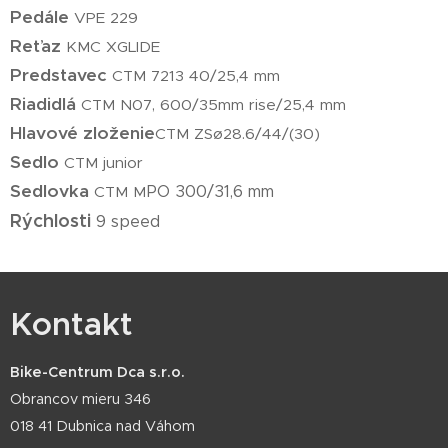
Pedále
VPE 229
Reťaz
KMC XGLIDE
Predstavec
CTM 7213 40/25,4 mm
Riadidlá
CTM N07, 600/35mm rise/25,4 mm
Hlavové zloženie
CTM ZSø28.6/44/(30)
Sedlo
CTM junior
Sedlovka
PO 300/31,6 mm
CTM M
Rýchlosti
9 speed
Kontakt
Bike-Centrum Dca s.r.o.
Obrancov mieru 346
018 41 Dubnica nad Váhom