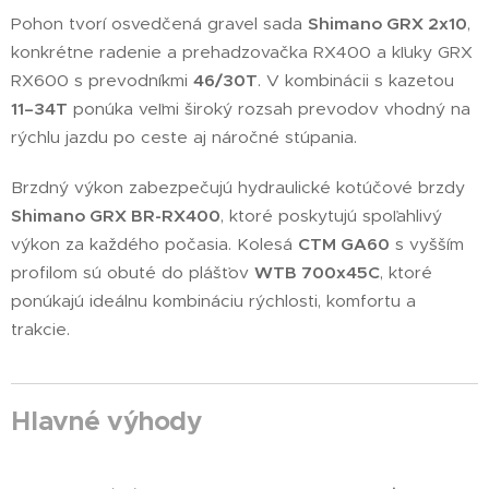
Pohon tvorí osvedčená gravel sada
Shimano GRX 2x10
,
konkrétne radenie a prehadzovačka RX400 a kľuky GRX
RX600 s prevodníkmi
46/30T
. V kombinácii s kazetou
11–34T
ponúka veľmi široký rozsah prevodov vhodný na
rýchlu jazdu po ceste aj náročné stúpania.
Brzdný výkon zabezpečujú hydraulické kotúčové brzdy
Shimano GRX BR-RX400
, ktoré poskytujú spoľahlivý
výkon za každého počasia. Kolesá
CTM GA60
s vyšším
profilom sú obuté do plášťov
WTB 700x45C
, ktoré
ponúkajú ideálnu kombináciu rýchlosti, komfortu a
trakcie.
Hlavné výhody