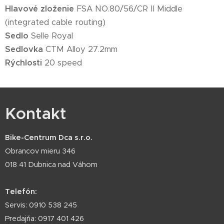
Hlavové zloženie
FSA NO.80/56/CR II Middle
(integrated cable routing
)
Sedlo
Selle Royal
Sedlovka
CTM Alloy 27.2mm
Rýchlosti
20 speed
Kontakt
Bike-Centrum Dca s.r.o.
Obrancov mieru 346
018 41 Dubnica nad Váhom
Telefón:
Servis: 0910 538 245
Predajňa: 0917 401 426