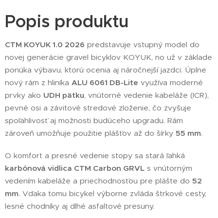
Popis produktu
CTM KOYUK 1.0 2026
predstavuje vstupný model do
novej generácie gravel bicyklov KOYUK, no už v základe
ponúka výbavu, ktorú ocenia aj náročnejší jazdci. Úplne
nový rám z hliníka
ALU 6061 DB-Lite
využíva moderné
prvky ako
UDH pätku
, vnútorné vedenie kabeláže (ICR),
pevné osi a závitové stredové zloženie, čo zvyšuje
spoľahlivosť aj možnosti budúceho upgradu. Rám
zároveň umožňuje použitie plášťov až do šírky
55 mm
.
O komfort a presné vedenie stopy sa stará ľahká
karbónová vidlica CTM Carbon GRVL
s vnútorným
vedením kabeláže a priechodnosťou pre plášte do
52
mm
. Vďaka tomu bicykel výborne zvláda štrkové cesty,
lesné chodníky aj dlhé asfaltové presuny.