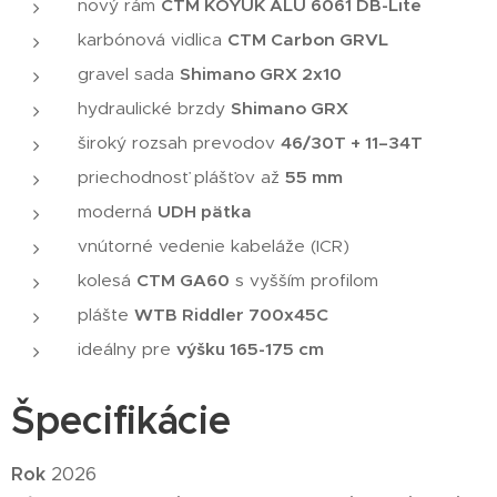
nový rám
CTM KOYUK ALU 6061 DB-Lite
karbónová vidlica
CTM Carbon GRVL
gravel sada
Shimano GRX 2x10
hydraulické brzdy
Shimano GRX
široký rozsah prevodov
46/30T + 11–34T
priechodnosť plášťov až
55 mm
moderná
UDH pätka
vnútorné vedenie kabeláže (ICR)
kolesá
CTM GA60
s vyšším profilom
plášte
WTB Riddler 700x45C
ideálny pre
výšku 165-175 cm
Špecifikácie
Rok
2026