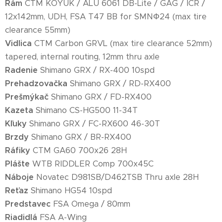
Rám
CTM KOYUK / ALU 6061 DB-Lite / GAG / ICR /
12x142mm, UDH, FSA T47 BB for SMNΦ24 (max tire
clearance 55mm)
Vidlica
CTM Carbon GRVL (max tire clearance 52mm)
tapered, internal routing, 12mm thru axle
Radenie
Shimano GRX / RX-400 10spd
Prehadzovačka
Shimano GRX / RD-RX400
Prešmýkač
Shimano GRX / FD-RX400
Kazeta
Shimano CS-HG500 11-34T
Kľuky
Shimano GRX / FC-RX600 46-30T
Brzdy
Shimano GRX / BR-RX400
Ráfiky
CTM GA60 700x26 28H
Plášte
WTB RIDDLER Comp 700x45C
Náboje
Novatec D981SB/D462TSB Thru axle 28H
Reťaz
Shimano HG54 10spd
Predstavec
FSA Omega / 80mm
Riadidlá
FSA A-Wing