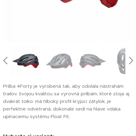
Prilba 4Forty je vyrobená tak, aby odolala nástrahám
trailov. Svojou kvalitou sa vyrovná prilbám, ktoré stoja aj
dvakrát toľko: má hlboký profil kryjúci zátylok, je
perfektne odvetraná, dokonale sedí na hlave vďaka
upínaciemu systému Float Fit.