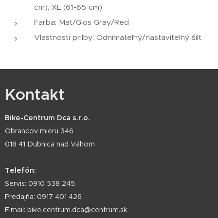
cm), XL (61-65 cm)
Farba: Mat/Glos Gray/Red
Vlastnosti prilby: Odnímateľný/nastaviteľný šilt
Kontakt
Bike-Centrum Dca s.r.o.
Obrancov mieru 346
018 41 Dubnica nad Váhom
Telefón:
Servis: 0910 538 245
Predajňa: 0917 401 426
E.mail: bike.centrum.dca@centrum.sk