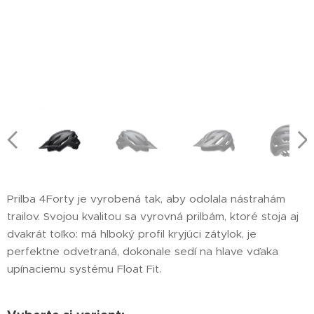
Prilba 4Forty je vyrobená tak, aby odolala nástrahám
trailov. Svojou kvalitou sa vyrovná prilbám, ktoré stoja aj
dvakrát toľko: má hlboký profil kryjúci zátylok, je
perfektne odvetraná, dokonale sedí na hlave vďaka
upínaciemu systému Float Fit.