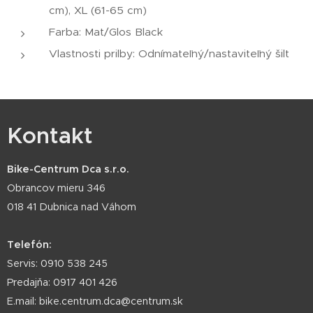
cm), XL (61-65 cm)
Farba: Mat/Glos Black
Vlastnosti prilby: Odnímateľný/nastaviteľný šilt
Kontakt
Bike-Centrum Dca s.r.o.
Obrancov mieru 346
018 41 Dubnica nad Váhom
Telefón:
Servis: 0910 538 245
Predajňa: 0917 401 426
E.mail: bike.centrum.dca@centrum.sk